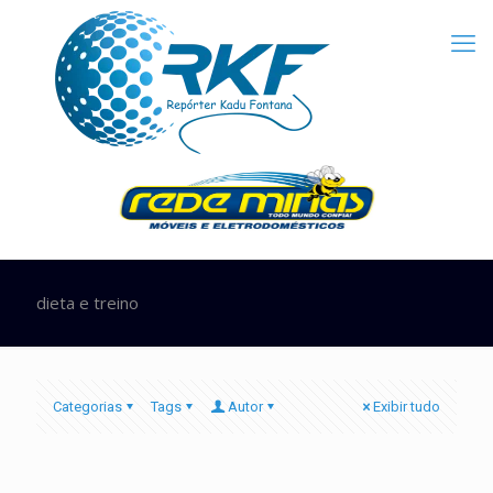
dieta e treino
Categorias
Tags
Autor
Exibir tudo