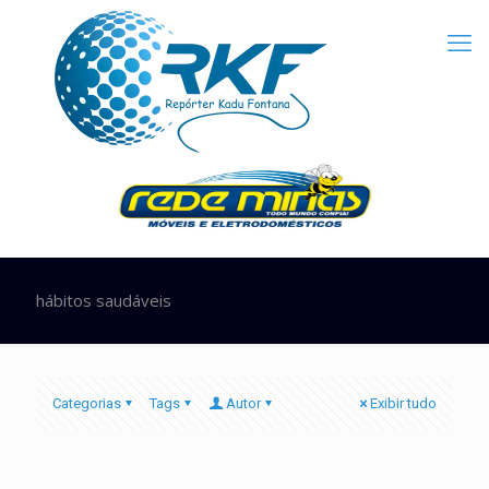
hábitos saudáveis
Categorias
Tags
Autor
Exibir tudo