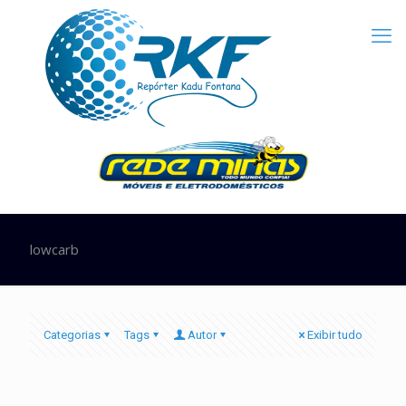
lowcarb
Categorias
Tags
Autor
Exibir tudo