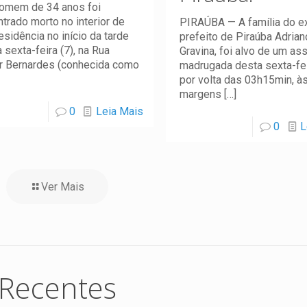
omem de 34 anos foi
trado morto no interior de
PIRAÚBA — A família do e
esidência no início da tarde
prefeito de Piraúba Adrian
 sexta-feira (7), na Rua
Gravina, foi alvo de um ass
ur Bernardes (conhecida como
madrugada desta sexta-feir
por volta das 03h15min, à
margens
[…]
0
Leia Mais
0
L
Ver Mais
Recentes