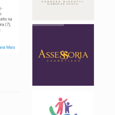
x-
o
alto na
a (7),
s
eia Mais