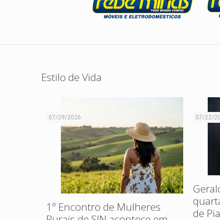
Estilo de Vida
07/29/2026
07/22/2
Geral
ra Verde
quarta
orestal
1º Encontro de Mulheres
de Pi
Rurais de SJN acontece em