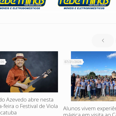
026
07/21/2026
do Azevedo abre nesta
-feira o Festival de Viola
Alunos vivem experiê
acatuba
mágica em visita ao C