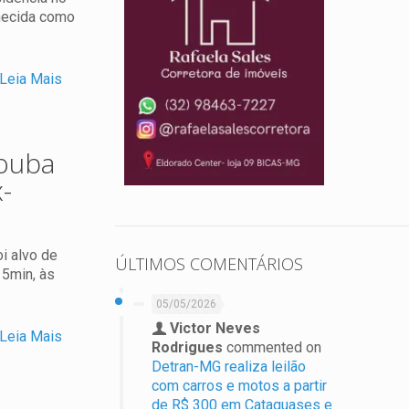
nhecida como
Leia Mais
rouba
-
i alvo de
ÚLTIMOS COMENTÁRIOS
15min, às
05/05/2026
Victor Neves
Leia Mais
Rodrigues
commented on
Detran-MG realiza leilão
com carros e motos a partir
de R$ 300 em Cataguases e