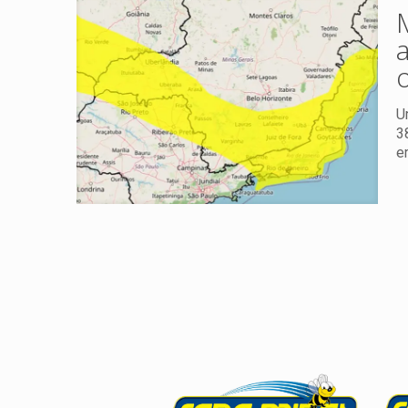
U
3
e