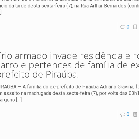
nício da tarde desta sexta-feira (7), na Rua Arthur Bernardes (co
]
0
Trio armado invade residência e 
carro e pertences de família de ex
prefeito de Piraúba.
IRAÚBA — A família do ex-prefeito de Piraúba Adriano Gravina, fo
m assalto na madrugada desta sexta-feira (7), por volta das 03h
argens
[…]
0