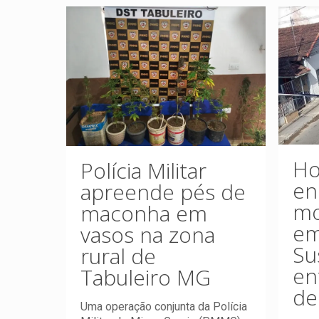
H
Polícia Militar
en
apreende pés de
mo
maconha em
em
vasos na zona
Su
rural de
en
Tabuleiro MG
de
Uma operação conjunta da Polícia