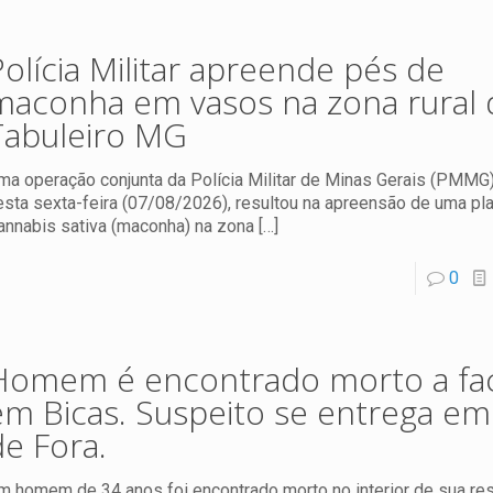
Polícia Militar apreende pés de
maconha em vasos na zona rural 
Tabuleiro MG
ma operação conjunta da Polícia Militar de Minas Gerais (PMMG)
esta sexta-feira (07/08/2026), resultou na apreensão de uma pl
annabis sativa (maconha) na zona
[…]
0
Homem é encontrado morto a fa
em Bicas. Suspeito se entrega em 
de Fora.
m homem de 34 anos foi encontrado morto no interior de sua re