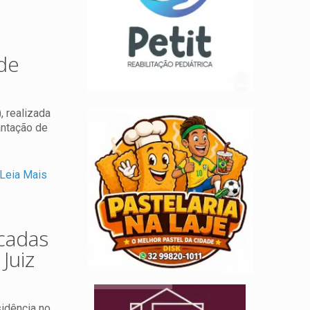
de
, realizada
antação de
Leia Mais
cadas
Juiz
sidência no