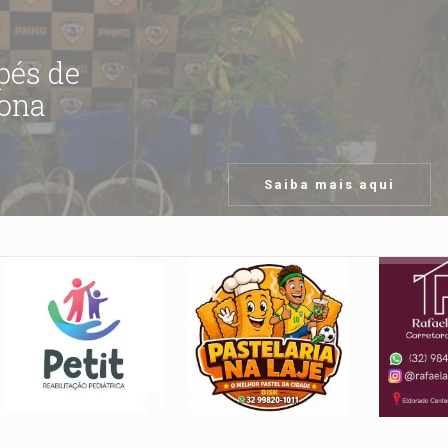
 pés de
ona
Saiba mais aqui