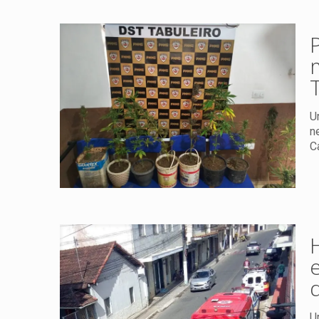
U
n
C
U