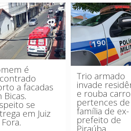
omem é
Trio armado
contrado
invade residê
rto a facadas
e rouba carro
 Bicas.
pertences de
speito se
família de ex-
trega em Juiz
prefeito de
 Fora.
Piraúba.