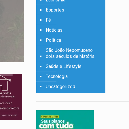
Esportes
Fé
Notícias
Política
São João Nepomuceno:
dois séculos de história
Saúde e Lifestyle
Tecnologia
Uncategorized