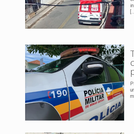
i
[…
P
u
m