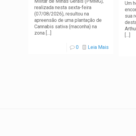
Militar de Minas Gerais (PMMG),
Um h
realizada nesta sexta-feira
encon
(07/08/2026), resultou na
sua r
apreensão de uma plantação de
desta
Cannabis sativa (maconha) na
Arth
zona
[…]
[…]
0
Leia Mais