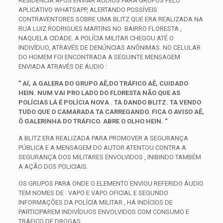
RESIDÊNCIA APÓS ENVIAR ÁUDIOS PARA GRUPOS PELO
APLICATIVO WHATSAPP, ALERTANDO POSSÍVEIS
CONTRAVENTORES SOBRE UMA BLITZ QUE ERA REALIZADA NA
RUA LUIZ RODRIGUES MARTINS NO BAIRRO FLORESTA ,
NAQUELA CIDADE.
A POLÍCIA MILITAR CHEGOU ATÉ O
INDIVÍDUO, ATRAVÉS DE DENÚNCIAS ANÔNIMAS. NO CELULAR
DO HOMEM FOI ENCONTRADA A SEGUINTE MENSAGEM
ENVIADA ATRAVÉS DE ÁUDIO :
” AÍ, A GALERA DO GRUPO AÊ,DO TRÁFICO AÊ, CUIDADO
HEIN. NUM VAI PRO LADO DO FLORESTA NÃO QUE AS
POLÍCIAS LÁ É POLÍCIA NOVA . TA DANDO BLITZ. TA VENDO
TUDO QUE O CAMARADA TA CARREGANDO. FICA O AVISO AÊ,
Ô GALERINHA DO TRÁFICO. ABRE O OLHO HEIN. “
A BLITZ ERA REALIZADA PARA PROMOVER A SEGURANÇA
PÚBLICA E A MENSAGEM DO AUTOR ATENTOU CONTRA A
SEGURANÇA DOS MILITARES ENVOLVIDOS , INIBINDO TAMBÉM
A AÇÃO DOS POLICIAIS.
OS GRUPOS PARA ONDE O ELEMENTO ENVIOU REFERIDO ÁUDIO
TEM NOMES DE : VAPO E VAPO OFICIAL E SEGUNDO
INFORMAÇÕES DA POLÍCIA MILITAR , HÁ INDÍCIOS DE
PARTICIPAREM INDIVÍDUOS ENVOLVIDOS COM CONSUMO E
TRÁFICO DE DROGAS.