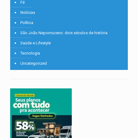
Fé
Notícias
Política
São João Nepomuceno: dois séculos de história
Saúde e Lifestyle
Tecnologia
Uncategorized