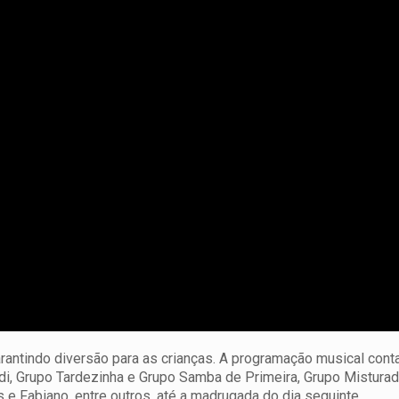
arantindo diversão para as crianças. A programação musical cont
di, Grupo Tardezinha e Grupo Samba de Primeira, Grupo Mistura
e Fabiano, entre outros, até a madrugada do dia seguinte.