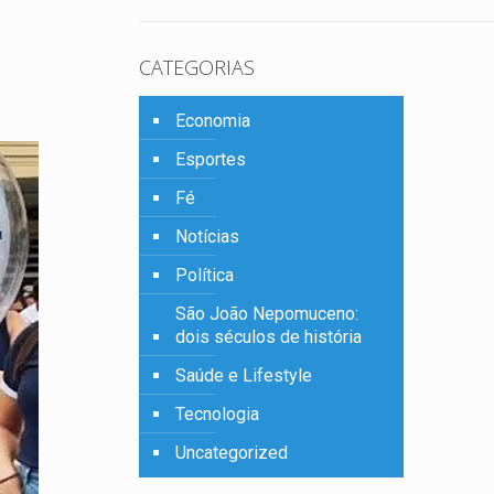
CATEGORIAS
Economia
Esportes
Fé
Notícias
Política
São João Nepomuceno:
dois séculos de história
Saúde e Lifestyle
Tecnologia
Uncategorized