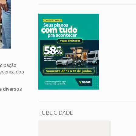
ncipação
resença dos
 e diversos
PUBLICIDADE