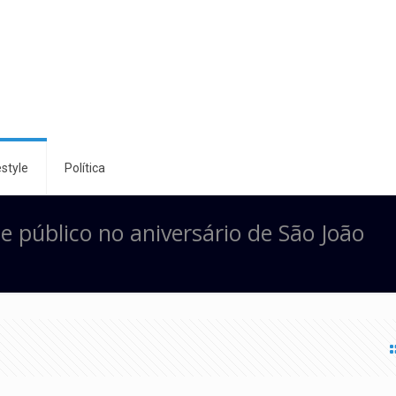
style
Política
de público no aniversário de São João