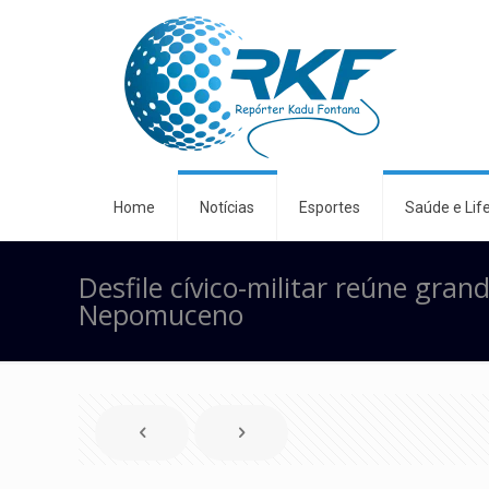
Home
Notícias
Esportes
Saúde e Life
Desfile cívico-militar reúne gran
Nepomuceno