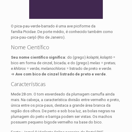
O pica-pau-verde-barrado é uma ave piciforme da
família Picidae. De porte médio, é conhecido também como
pica-pau-carijó (Rio de Janeiro).
Nome Científico
Seu nome científico significa:
do (grego)
kolaptë, kolaptö
=
bico em forma de cinzel, bicada; e do (grego)
melas
= pretas;
e
khlöros
= verde;
melanochloros
= listrado de preto e verde.
⇒
Ave com bico de cinzel listrado de preto e verde
.
Características
Mede 28 cm. O tom esverdeado da plumagem camufla ainda
mais. Na cabeça, a característica divisão entre vermelho e preto,
única entre os pica-paus, destaca a grande área branca da
região dos olhos. De perto e sob boa luz, as bolas negras na
plumagem do peito e barriga podem ser vistas. Os machos
possuem pequeno bigode vermelho na base do bico.