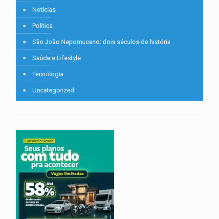
Notícias
Política
São João Nepomuceno: dois séculos de história
Saúde e Lifestyle
Tecnologia
Uncategorized