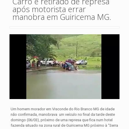
Carro é retirado de represa
após motorista errar
manobra em Guiricema MG.
Um homem morador em Visconde do Rio Branco MG de idade
não confirmada, manobrava um veículo no final da tarde deste
domingo (06/03), próximo de uma represa que fica num hotel
fazenda situado na zona rural de Guiricema MG próximo à “Serra