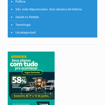
Política
São João Nepomuceno: dois séculos de história
Saúde e Lifestyle
Tecnologia
Uncategorized