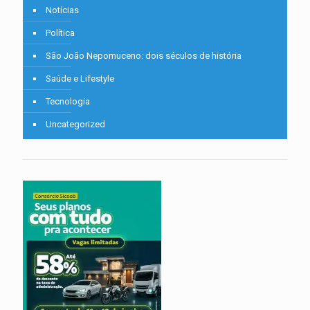
Notícias
Política
São João Nepomuceno: dois séculos de história
Saúde e Lifestyle
Tecnologia
Uncategorized