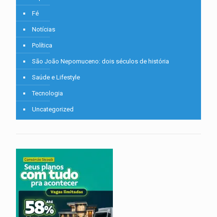
Fé
Notícias
Política
São João Nepomuceno: dois séculos de história
Saúde e Lifestyle
Tecnologia
Uncategorized