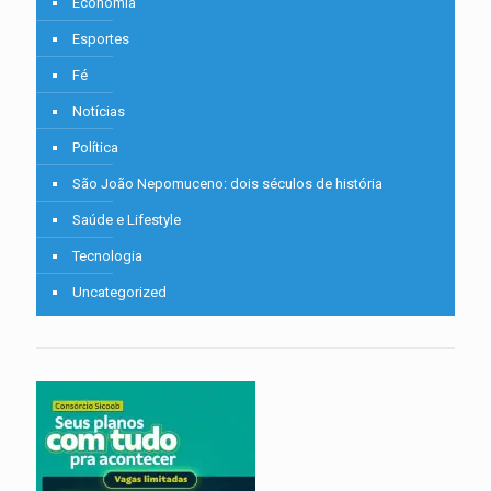
Economia
Esportes
Fé
Notícias
Política
São João Nepomuceno: dois séculos de história
Saúde e Lifestyle
Tecnologia
Uncategorized