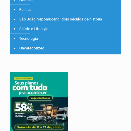
Política
São João Nepomuceno: dois séculos de história
Saúde e Lifestyle
Tecnologia
Uncategorized