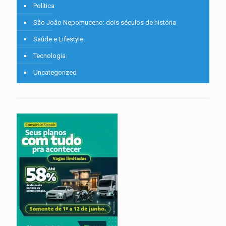
Política
São João Nepomuceno: dois séculos de história
Saúde e Lifestyle
Tecnologia
Uncategorized