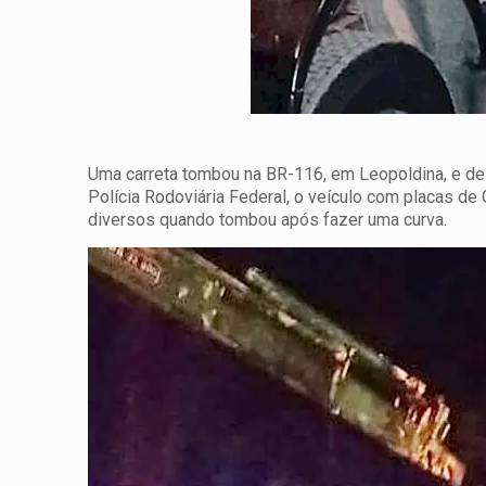
Uma carreta tombou na BR-116, em Leopoldina, e dei
Polícia Rodoviária Federal, o veículo com placas d
diversos quando tombou após fazer uma curva.