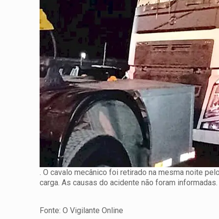
. O cavalo mecânico foi retirado na mesma noite pel
carga. As causas do acidente não foram informadas.
Fonte: O Vigilante Online