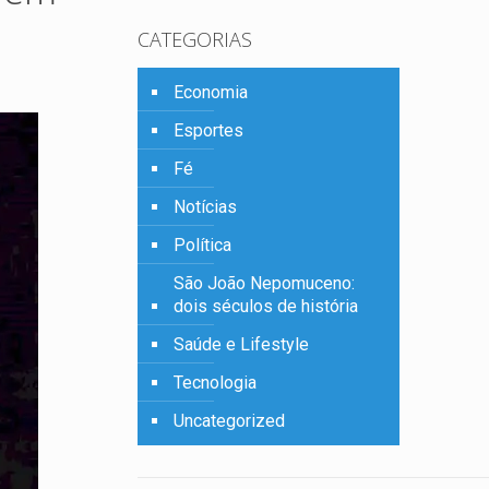
CATEGORIAS
Economia
Esportes
Fé
Notícias
Política
São João Nepomuceno:
dois séculos de história
Saúde e Lifestyle
Tecnologia
Uncategorized