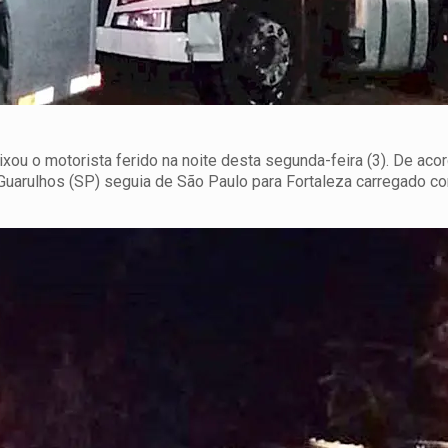
xou o motorista ferido na noite desta segunda-feira (3). De aco
e Guarulhos (SP) seguia de São Paulo para Fortaleza carregado c