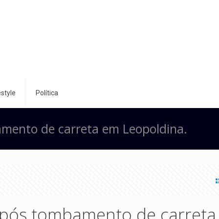
style
Política
amento de carreta em Leopoldina.
 após tombamento de carret