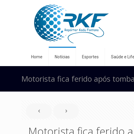
Home
Notícias
Esportes
Saúde e Life
Motorista fica ferido após tomb
Motorista fica ferido