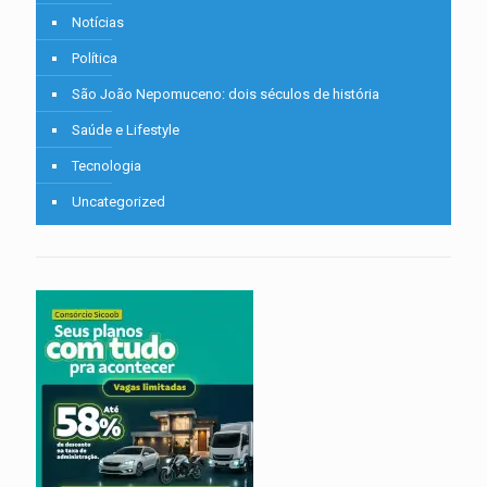
Notícias
Política
São João Nepomuceno: dois séculos de história
Saúde e Lifestyle
Tecnologia
Uncategorized