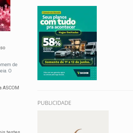
aso
 homem de
eia. O
o a ASCOM
PUBLICIDADE
ois testes