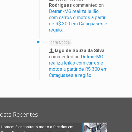
Rodrigues
commented on
Detran-MG realiza leilão
com carros e motos a partir
de R$ 300 em Cataguases e
região.
05/04/2026
Iago de Souza da Silva
commented on
Detran-MG
realiza leilão com carros e
motos a partir de R$ 300 em
Cataguases e região.
osts Recentes
Homem é encontrado morto a facadas em