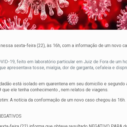
 nessa sexta-feira (22), às 16h, com a informação de um novo c
VID-19, feito em laboratório particular em Juiz de Fora de um
 apresentava tosse, mialgia, dor de garganta, cefaleia e dispn
adão está isolado em quarentena em seu domicílio e segund
que ele tenha conhecimento , nem relatos de viagens.
letim: A notícia da conformação de um novo caso chegou às 16h.
NEGATIVOS
sexta-feira (22) informa que obteve resultado NEGATIVO PARA d