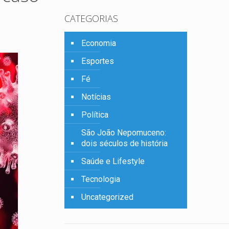
CATEGORIAS
Economia
Esportes
Fé
Notícias
Política
São João Nepomuceno:
dois séculos de história
Saúde e Lifestyle
Tecnologia
Uncategorized