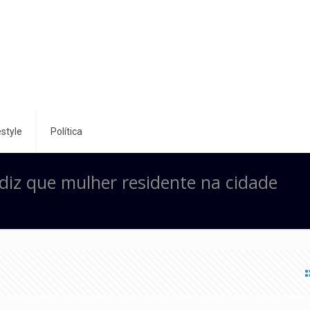
style
Política
diz que mulher residente na cidade