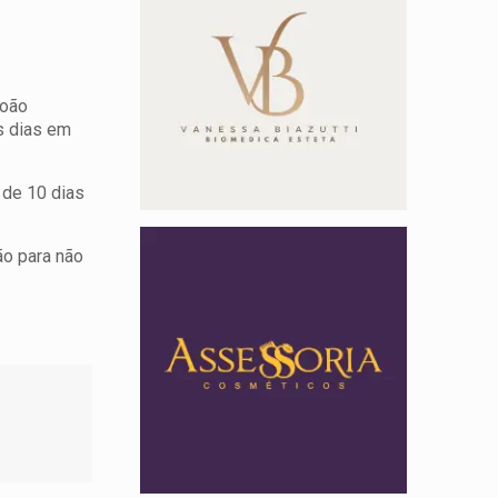
João
s dias em
 de 10 dias
ão para não