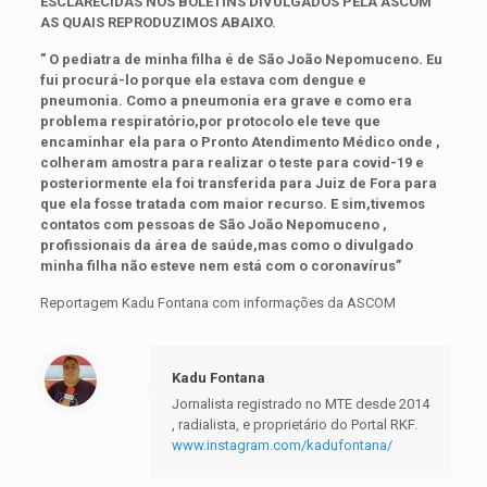
ESCLARECIDAS NOS BOLETINS DIVULGADOS PELA ASCOM
AS QUAIS REPRODUZIMOS ABAIXO.
” O pediatra de minha filha é de São João Nepomuceno. Eu
fui procurá-lo porque ela estava com dengue e
pneumonia. Como a pneumonia era grave e como era
problema respiratório,por protocolo ele teve que
encaminhar ela para o Pronto Atendimento Médico onde ,
colheram amostra para realizar o teste para covid-19 e
posteriormente ela foi transferida para Juiz de Fora para
que ela fosse tratada com maior recurso. E sim,tivemos
contatos com pessoas de São João Nepomuceno ,
profissionais da área de saúde,mas como o divulgado
minha filha não esteve nem está com o coronavírus”
Reportagem Kadu Fontana com informações da ASCOM
Kadu Fontana
Jornalista registrado no MTE desde 2014
, radialista, e proprietário do Portal RKF.
www.instagram.com/kadufontana/