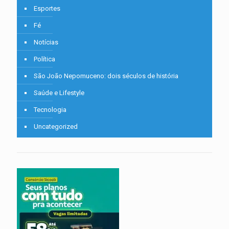
Esportes
Fé
Notícias
Política
São João Nepomuceno: dois séculos de história
Saúde e Lifestyle
Tecnologia
Uncategorized