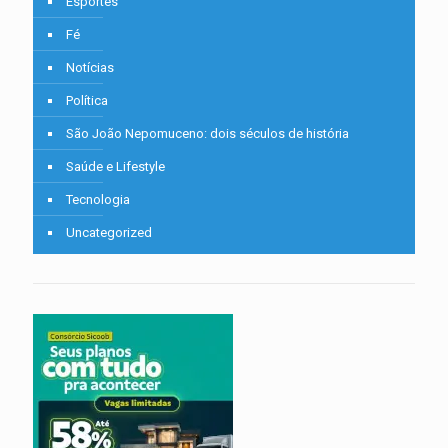
Esportes
Fé
Notícias
Política
São João Nepomuceno: dois séculos de história
Saúde e Lifestyle
Tecnologia
Uncategorized