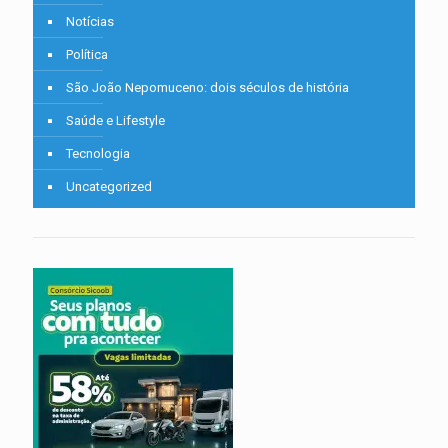
Notícias
Política
São João Nepomuceno: dois séculos de história
Saúde e Lifestyle
Tecnologia
Uncategorized