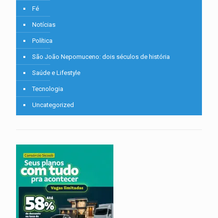
Fé
Notícias
Política
São João Nepomuceno: dois séculos de história
Saúde e Lifestyle
Tecnologia
Uncategorized