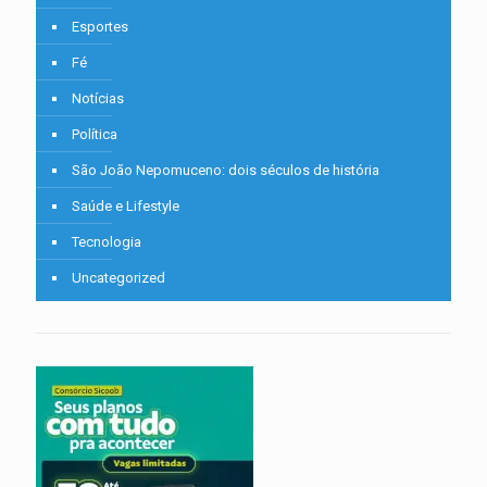
Esportes
Fé
Notícias
Política
São João Nepomuceno: dois séculos de história
Saúde e Lifestyle
Tecnologia
Uncategorized