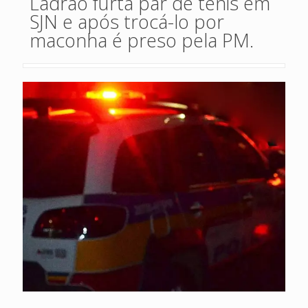
Ladrão furta par de tênis em
SJN e após trocá-lo por
maconha é preso pela PM.