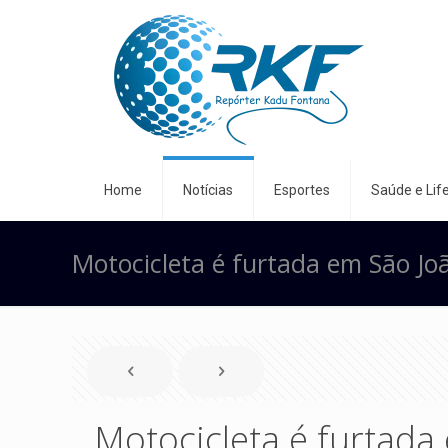
Home
Notícias
Esportes
Saúde e Life
Motocicleta é furtada em São J
Motocicleta é furtad