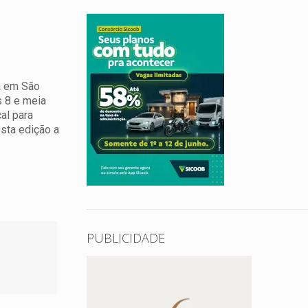
a em São
s 8 e meia
al para
esta edição a
PUBLICIDADE