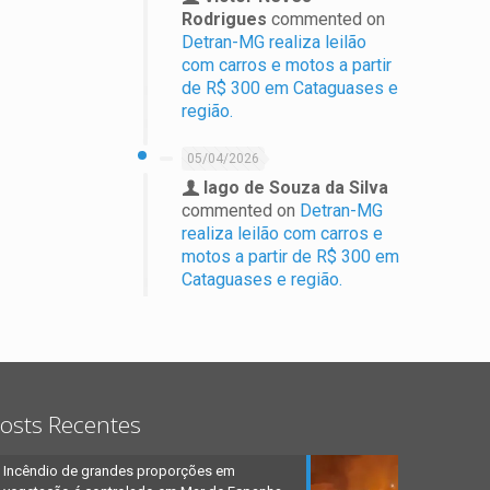
Rodrigues
commented on
Detran-MG realiza leilão
com carros e motos a partir
de R$ 300 em Cataguases e
região.
05/04/2026
Iago de Souza da Silva
commented on
Detran-MG
realiza leilão com carros e
motos a partir de R$ 300 em
Cataguases e região.
osts Recentes
Incêndio de grandes proporções em