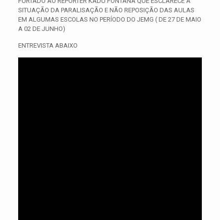
FURTADO AO REPÓRTER KADU FONTANA QUE ESCLARECE A
SITUAÇÃO DA PARALISAÇÃO E NÃO REPOSIÇÃO DAS AULAS
EM ALGUMAS ESCOLAS NO PERÍODO DO JEMG ( DE 27 DE MAIO
A 02 DE JUNHO)
ENTREVISTA ABAIXO