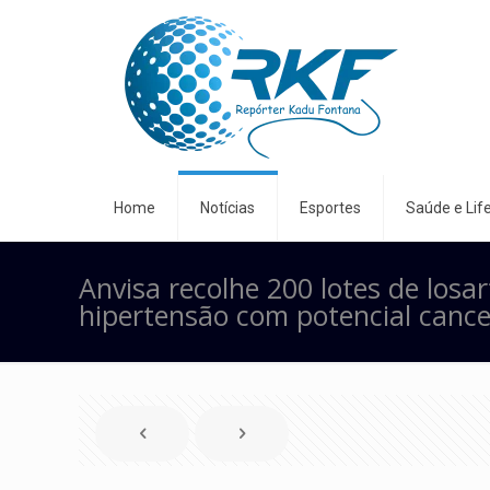
Home
Notícias
Esportes
Saúde e Life
Anvisa recolhe 200 lotes de losa
hipertensão com potencial cance