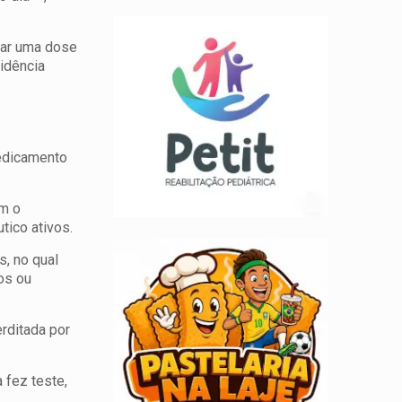
mar uma dose
cidência
edicamento
em o
tico ativos.
, no qual
os ou
erditada por
 fez teste,