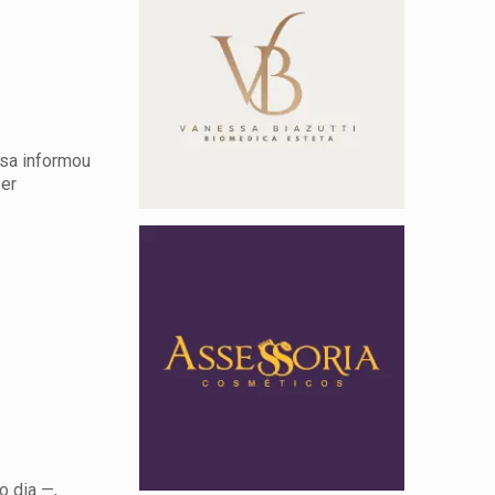
isa informou
zer
o dia —,