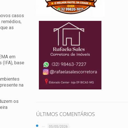
 novos casos
m remédios,
 que as
a EMA em
 (IFA), base
 ambientes
presente na
oduzem os
eira
ÚLTIMOS COMENTÁRIOS
05/05/2026