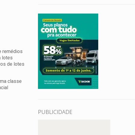
de remédios
 lotes
ros de lotes
sma classe
cial
PUBLICIDADE