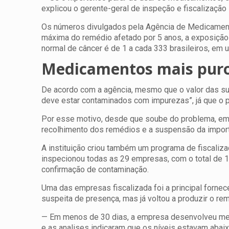
explicou o gerente-geral de inspeção e fiscalização
Os números divulgados pela Agência de Medicament
máxima do remédio afetado por 5 anos, a exposição v
normal de câncer é de 1 a cada 333 brasileiros, em 
Medicamentos mais pur
De acordo com a agência, mesmo que o valor das s
deve estar contaminados com impurezas”, já que o 
Por esse motivo, desde que soube do problema, em j
recolhimento dos remédios e a suspensão da importa
A instituição criou também um programa de fiscali
inspecionou todas as 29 empresas, com o total de 10
confirmação de contaminação.
Uma das empresas fiscalizada foi a principal fornece
suspeita de presença, mas já voltou a produzir o r
— Em menos de 30 dias, a empresa desenvolveu meto
e as analises indicaram que os níveis estavam abaix