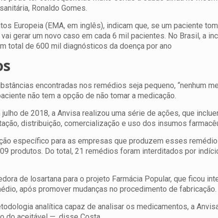
 sanitária, Ronaldo Gomes.
os Europeia (EMA, em inglês), indicam que, se um paciente to
ai gerar um novo caso em cada 6 mil pacientes. No Brasil, a in
um total de 600 mil diagnósticos da doença por ano
os
ubstâncias encontradas nos remédios seja pequeno, “nenhum m
paciente não tem a opção de não tomar a medicação.
ulho de 2018, a Anvisa realizou uma série de ações, que inclu
ção, distribuição, comercialização e uso dos insumos farmacêu
zação específico para as empresas que produzem esses remédios
9 produtos. Do total, 21 remédios foram interditados por indíci
dora de losartana para o projeto Farmácia Popular, que ficou int
emédio, após promover mudanças no procedimento de fabricação.
dologia analítica capaz de analisar os medicamentos, a Anvisa
o do aceitável —, disse Costa.