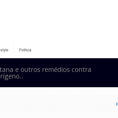
style
Política
rtana e outros remédios contra
rígeno..