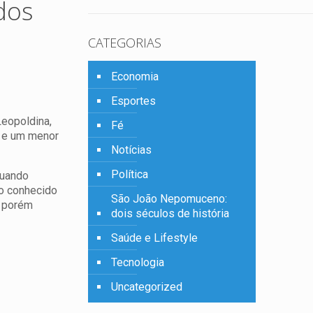
dos
CATEGORIAS
Economia
Esportes
Leopoldina,
Fé
s e um menor
Notícias
Política
quando
o conhecido
São João Nepomuceno:
, porém
dois séculos de história
Saúde e Lifestyle
Tecnologia
Uncategorized