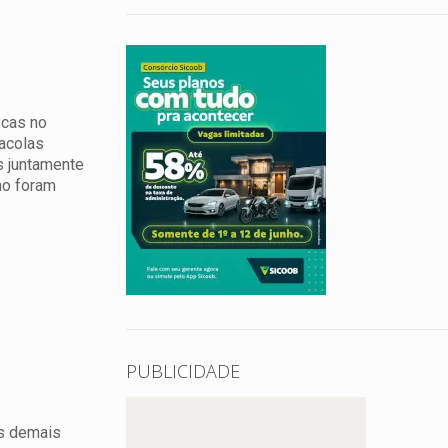
scas no
acolas
s juntamente
ho foram
PUBLICIDADE
as demais