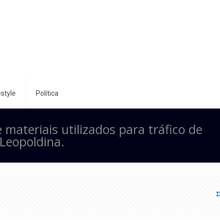
style
Política
materiais utilizados para tráfico de
Leopoldina.