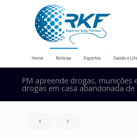
Home
Notícias
Esportes
Saúde e Life
PM apreende drogas, munições e 
drogas em casa abandonada de 