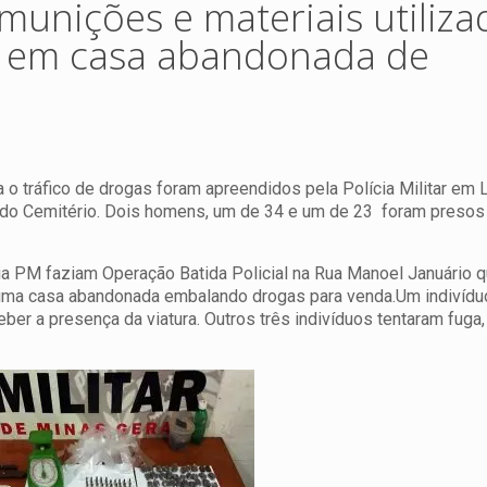
unições e materiais utiliza
as em casa abandonada de
a o tráfico de drogas foram apreendidos pela Polícia Militar em 
o do Cemitério. Dois homens, um de 34 e um de 23 foram preso
 Cia PM faziam Operação Batida Policial na Rua Manoel Januário 
uma casa abandonada embalando drogas para venda.Um indivídu
ceber a presença da viatura. Outros três indivíduos tentaram fuga