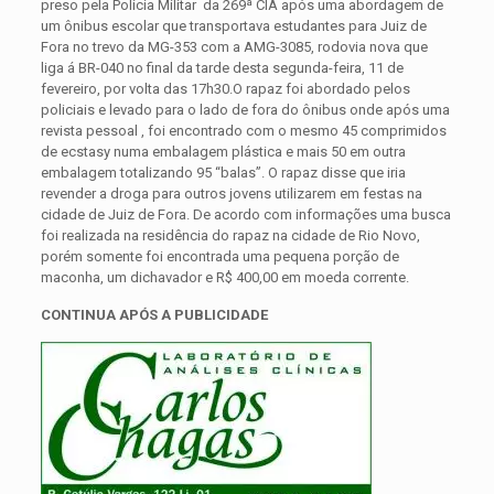
preso pela Polícia Militar da 269ª CIA após uma abordagem de
um ônibus escolar que transportava estudantes para Juiz de
Fora no trevo da MG-353 com a AMG-3085, rodovia nova que
liga á BR-040 no final da tarde desta segunda-feira, 11 de
fevereiro, por volta das 17h30.
O rapaz foi abordado pelos
policiais e levado para o lado de fora do ônibus onde após uma
revista pessoal , foi encontrado com o mesmo 45 comprimidos
de ecstasy numa embalagem plástica e mais 50 em outra
embalagem totalizando 95 “balas”. O rapaz disse que iria
revender a droga para outros jovens utilizarem em festas na
cidade de Juiz de Fora. De acordo com informações uma busca
foi realizada na residência do rapaz na cidade de Rio Novo,
porém somente foi encontrada uma pequena porção de
maconha, um dichavador e R$ 400,00 em moeda corrente.
CONTINUA APÓS A PUBLICIDADE