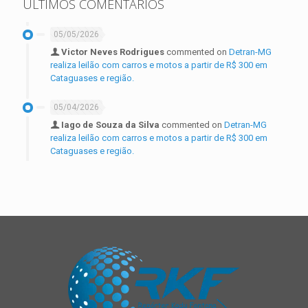
ÚLTIMOS COMENTÁRIOS
05/05/2026
Victor Neves Rodrigues
commented on
Detran-MG
realiza leilão com carros e motos a partir de R$ 300 em
Cataguases e região.
05/04/2026
Iago de Souza da Silva
commented on
Detran-MG
realiza leilão com carros e motos a partir de R$ 300 em
Cataguases e região.