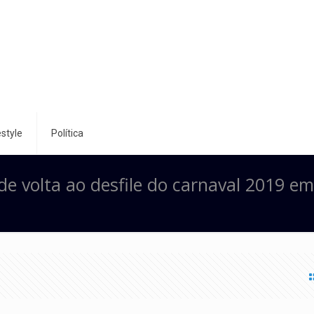
style
Política
de volta ao desfile do carnaval 2019 em