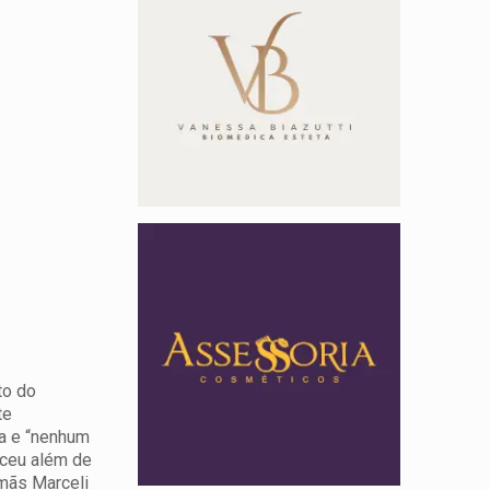
to do
te
la e “nenhum
eceu além de
rmãs Marceli