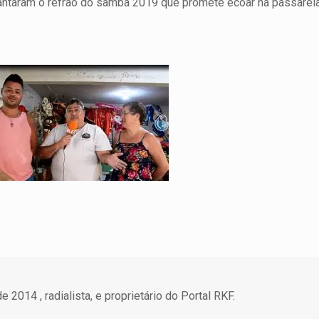
a cantaram o refrão do samba 2019 que promete ecoar na passarel
 2014 , radialista, e proprietário do Portal RKF.