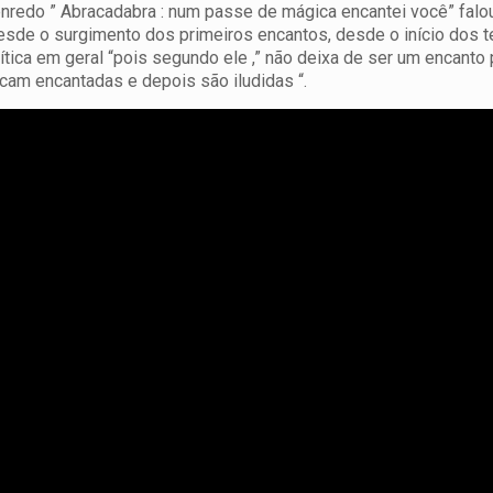
nredo ” Abracadabra : num passe de mágica encantei você” falou
 desde o surgimento dos primeiros encantos, desde o início dos 
ítica em geral “pois segundo ele ,” não deixa de ser um encanto 
cam encantadas e depois são iludidas “.