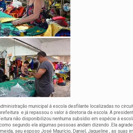
ministração municipal á escola desfilante localizadas no circui
efeitura e já repassou o valor á diretoria da escola. A presiden
efeitura não disponibilizou nenhuma subsídio em espécie á esco
 como segundo ela algumas pessoas andam dizendo .Ela agrad
lmeida, seu esposo José Maurício, Daniel, Jaqueline , as suas i