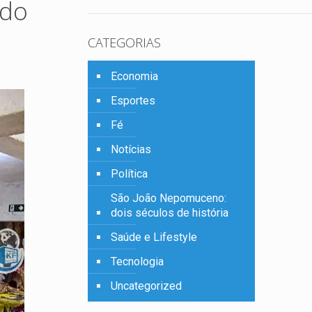
 do
CATEGORIAS
Economia
Esportes
Fé
Notícias
Política
São João Nepomuceno:
dois séculos de história
Saúde e Lifestyle
Tecnologia
Uncategorized