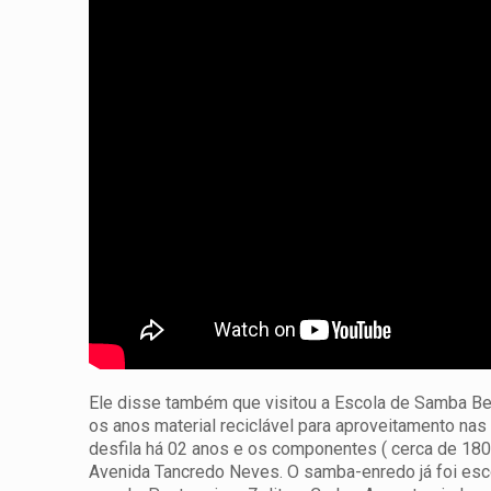
Ele disse também que visitou a Escola de Samba Beij
os anos material reciclável para aproveitamento nas 
desfila há 02 anos e os componentes ( cerca de 180 
Avenida Tancredo Neves. O samba-enredo já foi esco