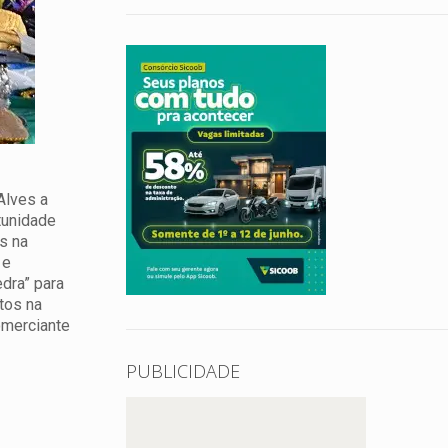
Alves a
tunidade
s na
 e
edra” para
tos na
omerciante
PUBLICIDADE