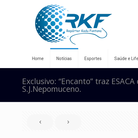
Home
Notícias
Esportes
Saúde e Life
Exclusivo: “Encanto” traz ESACA 
S.J.Nepomuceno.