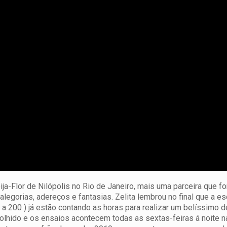
a-Flor de Nilópolis no Rio de Janeiro, mais uma parceira que f
alegorias, adereços e fantasias. Zelita lembrou no final que a es
a 200 ) já estão contando as horas para realizar um belíssimo d
lhido e os ensaios acontecem todas as sextas-feiras á noite n