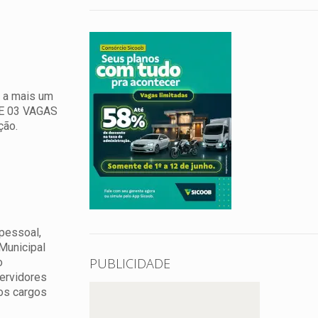
, a mais um
 E 03 VAGAS
ção.
pessoal,
 Municipal
PUBLICIDADE
o
servidores
dos cargos