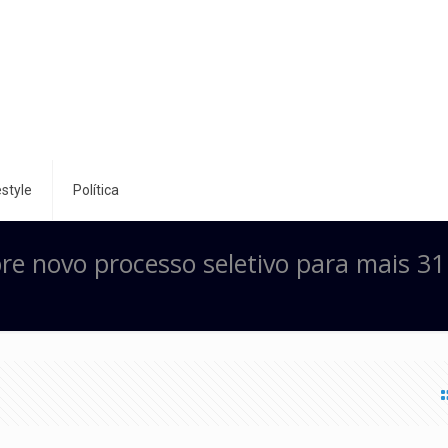
style
Política
re novo processo seletivo para mais 31