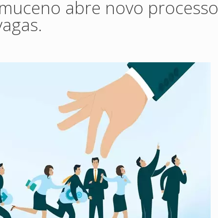
pomuceno abre novo process
vagas.