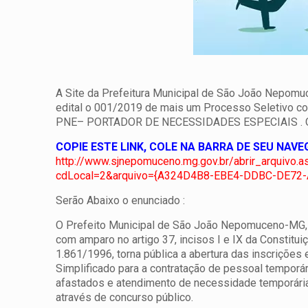
A Site da Prefeitura Municipal de São João Nepomuc
edital o 001/2019 de mais um Processo Seletiv
PNE– PORTADOR DE NECESSIDADES ESPECIAIS .
COPIE ESTE LINK, COLE NA BARRA DE SEU NAV
http://www.sjnepomuceno.mg.gov.br/abrir_arquivo
cdLocal=2&arquivo={A324D4B8-EBE4-DDBC-DE72-
Serão Abaixo o enunciado :
O Prefeito Municipal de São João Nepomuceno-MG, n
com amparo no artigo 37, incisos I e IX da Constitui
1.861/1996, torna pública a abertura das inscrições
Simplificado para a contratação de pessoal temporári
afastados e atendimento de necessidade temporária
através de concurso público.