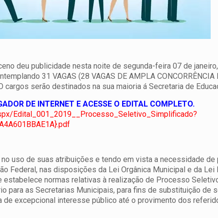
eno deu publicidade nesta noite de segunda-feira 07 de janeiro
o contemplando 31 VAGAS (28 VAGAS DE AMPLA CONCORRÊNCIA
O cargos serão destinados na sua maioria á Secretaria de Educa
EGADOR DE INTERNET E ACESSE O EDITAL COMPLETO.
.aspx/Edital_001_2019__Processo_Seletivo_Simplificado?
A4A601BBAE1A}.pdf
o uso de suas atribuições e tendo em vista a necessidade de 
ção Federal, nas disposições da Lei Orgânica Municipal e da Lei
 e estabelece normas relativas à realização de Processo Seletiv
o para as Secretarias Municipais, para fins de substituição de 
 de excepcional interesse público até o provimento dos referi