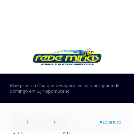
Mãe procura filha que desapareceu na madrugada de
domingo em S.J.Nepomuceno.
Exibir tudo