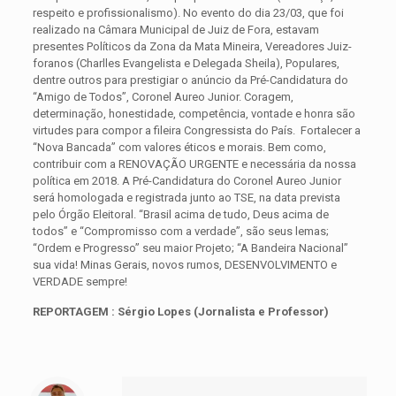
respeito e profissionalismo). No evento do dia 23/03, que foi
realizado na Câmara Municipal de Juiz de Fora, estavam
presentes Políticos da Zona da Mata Mineira, Vereadores Juiz-
foranos (Charlles Evangelista e Delegada Sheila), Populares,
dentre outros para prestigiar o anúncio da Pré-Candidatura do
“Amigo de Todos”, Coronel Aureo Junior. Coragem,
determinação, honestidade, competência, vontade e honra são
virtudes para compor a fileira Congressista do País. Fortalecer a
“Nova Bancada” com valores éticos e morais. Bem como,
contribuir com a RENOVAÇÃO URGENTE e necessária da nossa
política em 2018. A Pré-Candidatura do Coronel Aureo Junior
será homologada e registrada junto ao TSE, na data prevista
pelo Órgão Eleitoral. “Brasil acima de tudo, Deus acima de
todos” e “Compromisso com a verdade”, são seus lemas;
“Ordem e Progresso” seu maior Projeto; “A Bandeira Nacional”
sua vida! Minas Gerais, novos rumos, DESENVOLVIMENTO e
VERDADE sempre!
REPORTAGEM : Sérgio Lopes (Jornalista e Professor)