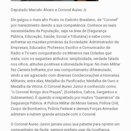
Deputado Marcelo Álvaro e Coronel Aureo Jr.
Ele galgou o mais alto Posto no Exército Brasileiro, de “Coronel”
por merecimento devido a sua competência. Conhece as reais
necessidades da População, seja na área de (Segurança
Pública, Educação, Saúde, Social e Tributária) e sabe como
enfrentar as mazelas primárias da Sociedade. Administrador de
Empresas, Educador, Professor, Escritor e Comunicador de
Rádio e TV vem conquistando os Mineiros nas Cidades que
visita, com os seguintes atributos: simplicidade, verdade falada
nos olhos, atitudes positivas e idoneidade ímpar. No meio Militar
fez Carreira brilhante, por seu comportamento diferenciado,
vindo a ser agraciado com diversas Condecorações e Honrarias
Militares, entre elas, Medalha do Pacificador, Medalha de Ouro e
Medalha da Vitória. O Coronel Aureo Junior é conhecido como
“o Coronel Amigo dos Praças”, (Soldados, Cabos, Sargentos e
Subtenentes). É querido e respeitado por muitos “Guerreiros” da
Segurança Pública. A Polícia Militar de Minas Gerais, Polícia Civil,
Corpo de Bombeiros, Polícia Federal e demais Forças Armadas
admiram e nutrem grande amizade com o Coronel.
O Coronel Aureo Junior jamais usou sua patente para oprimir um
companheiro de farda, sempre preferiu usar da (confiança,