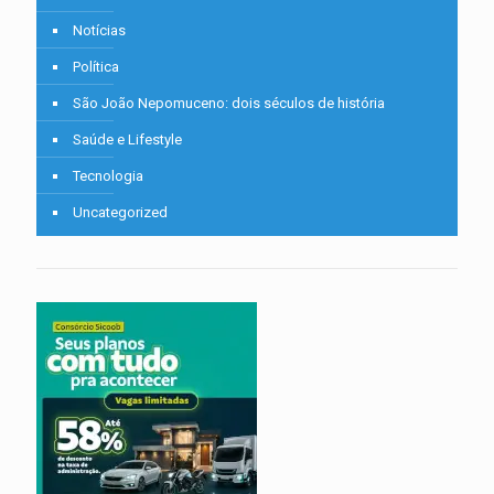
Notícias
Política
São João Nepomuceno: dois séculos de história
Saúde e Lifestyle
Tecnologia
Uncategorized