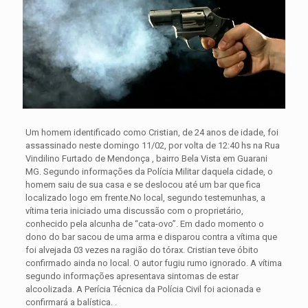
Um homem identificado como Cristian, de 24 anos de idade, foi
assassinado neste domingo 11/02, por volta de 12:40 hs na Rua
Vindilino Furtado de Mendonça , bairro Bela Vista em Guarani
MG.
Segundo informações da Polícia Militar daquela cidade, o
homem saiu de sua casa e se deslocou até um bar que fica
localizado logo em frente.No local, segundo testemunhas, a
vítima teria iniciado uma discussão com o proprietário,
conhecido pela alcunha de “cata-ovo”. Em dado momento o
dono do bar sacou de uma arma e disparou contra a vítima que
foi alvejada 03 vezes na ragião do tórax. Cristian teve óbito
confirmado ainda no local. O autor fugiu rumo ignorado. A vítima
segundo informações apresentava sintomas de estar
alcoolizada. A Perícia Técnica da Polícia Civil foi acionada e
confirmará a balística. .