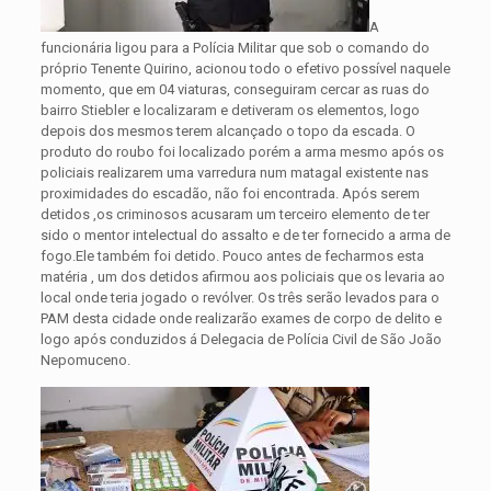
A
funcionária ligou para a Polícia Militar que sob o comando do
próprio Tenente Quirino, acionou todo o efetivo possível naquele
momento, que em 04 viaturas, conseguiram cercar as ruas do
bairro Stiebler e localizaram e detiveram os elementos, logo
depois dos mesmos terem alcançado o topo da escada. O
produto do roubo foi localizado porém a arma mesmo após os
policiais realizarem uma varredura num matagal existente nas
proximidades do escadão, não foi encontrada. Após serem
detidos ,os criminosos acusaram um terceiro elemento de ter
sido o mentor intelectual do assalto e de ter fornecido a arma de
fogo.Ele também foi detido. Pouco antes de fecharmos esta
matéria , um dos detidos afirmou aos policiais que os levaria ao
local onde teria jogado o revólver. Os três serão levados para o
PAM desta cidade onde realizarão exames de corpo de delito e
logo após conduzidos á Delegacia de Polícia Civil de São João
Nepomuceno.