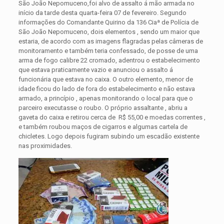
São João Nepomuceno,foi alvo de assalto á mão armada no
início da tarde desta quarta-feira 07 de fevereiro. Segundo
informações do Comandante Quirino da 136 Ciaª de Polícia de
São João Nepomuceno, dois elementos , sendo um maior que
estaria, de acordo com as imagens
flagradas pelas câmeras de
monitoramento e também teria confessado, de posse de uma
arma de fogo calibre 22 cromado, adentrou o estabelecimento
que estava praticamente vazio e anunciou o assalto á
funcionária que estava no caixa. O outro elemento, menor de
idade ficou do lado de fora do estabelecimento e não estava
armado, a princípio , apenas monitorando o local para que o
parceiro executasse o roubo. O próprio assaltante , abriu a
gaveta do caixa e retirou cerca de R$ 55,00 e moedas correntes ,
e também roubou maços de cigarros e algumas cartela de
chicletes. Logo depois fugiram subindo um escadão existente
nas proximidades.