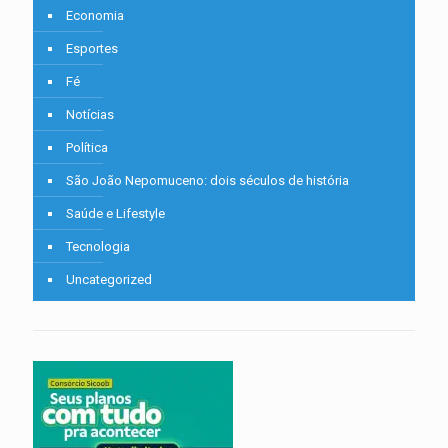
Economia
Esportes
Fé
Notícias
Política
São João Nepomuceno: dois séculos de história
Saúde e Lifestyle
Tecnologia
Uncategorized