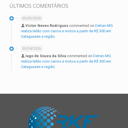
ÚLTIMOS COMENTÁRIOS
05/05/2026
Victor Neves Rodrigues
commented on
Detran-MG
realiza leilão com carros e motos a partir de R$ 300 em
Cataguases e região.
05/04/2026
Iago de Souza da Silva
commented on
Detran-MG
realiza leilão com carros e motos a partir de R$ 300 em
Cataguases e região.