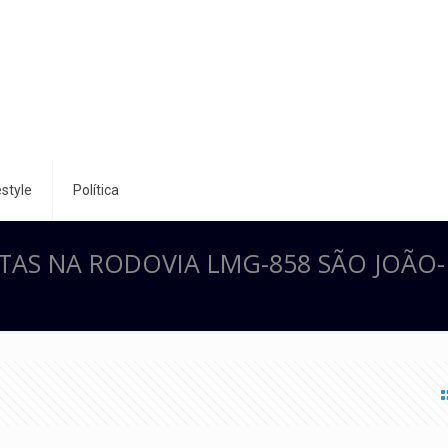
style
Política
TAS NA RODOVIA LMG-858 SÃO JOÃO-