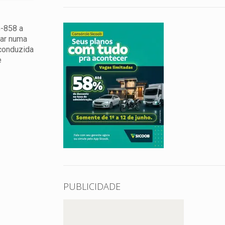
G-858 a
rar numa
 conduzida
e
PUBLICIDADE