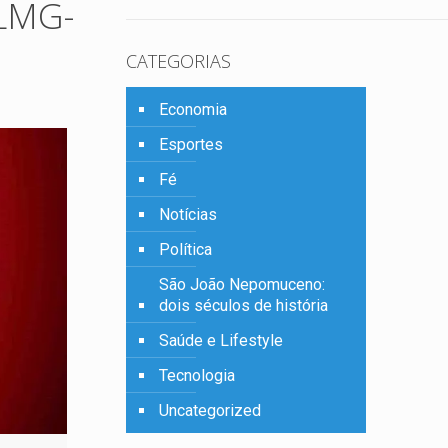
LMG-
CATEGORIAS
Economia
Esportes
Fé
Notícias
Política
São João Nepomuceno:
dois séculos de história
Saúde e Lifestyle
Tecnologia
Uncategorized