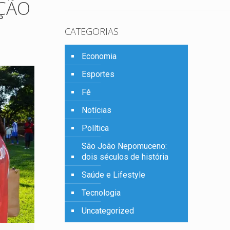
AÇÃO
CATEGORIAS
Economia
Esportes
Fé
Notícias
Política
São João Nepomuceno:
dois séculos de história
Saúde e Lifestyle
Tecnologia
Uncategorized