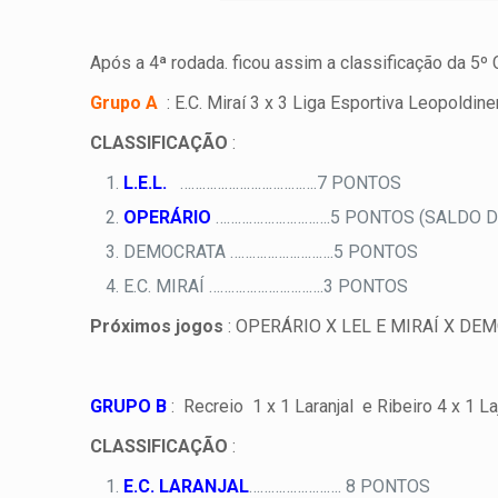
Após a 4ª rodada. ficou assim a classificação da 5
Grupo A
: E.C. Miraí 3 x 3 Liga Esportiva Leopoldi
CLASSIFICAÇÃO
:
L.E.L.
……………………………….7 PONTOS
OPERÁRIO
………………………….5 PONTOS (SALDO DE
DEMOCRATA ……………………….5 PONTOS
E.C. MIRAÍ ………………………….3 PONTOS
Próximos jogos
: OPERÁRIO X LEL E MIRAÍ X DE
GRUPO B
: Recreio 1 x 1 Laranjal e Ribeiro 4 x 1 La
CLASSIFICAÇÃO
:
E.C. LARANJAL
……………………. 8 PONTOS