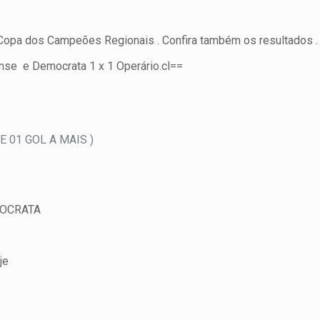
º Copa dos Campeões Regionais . Confira também os resultados 
nense e Democrata 1 x 1 Operário.cl==
 01 GOL A MAIS )
MOCRATA
je