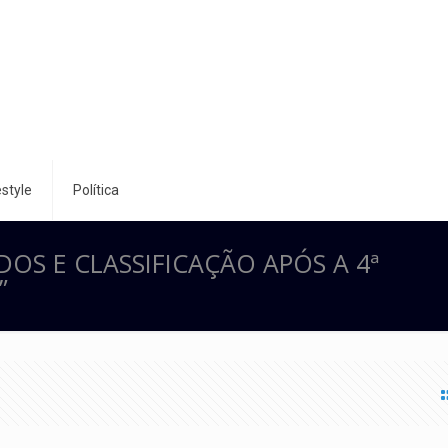
style
Política
OS E CLASSIFICAÇÃO APÓS A 4ª
”