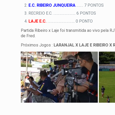
E.C. RIBEIRO JUNQUEIRA
……… 7 PONTOS
RECREIO E.C. …………………….. 6 PONTOS
LAJE E.C.
………………………….. 0 PONTO
Partida Ribeiro x Laje foi transmitida ao vivo pela
de Fred.
Próximos Jogos :
LARANJAL X LAJE E RIBEIRO X