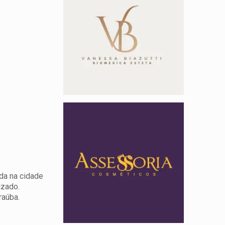
da na cidade
izado.
raúba.