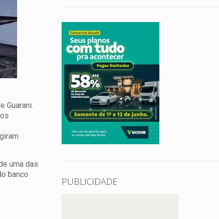
e Guarani.
sos
igiram
a de uma das
do banco
PUBLICIDADE