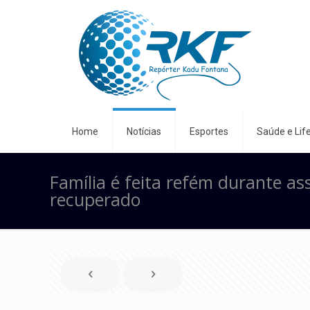
Home
Notícias
Esportes
Saúde e Life
Família é feita refém durante as
recuperado