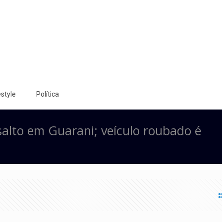
style
Política
salto em Guarani; veículo roubado é