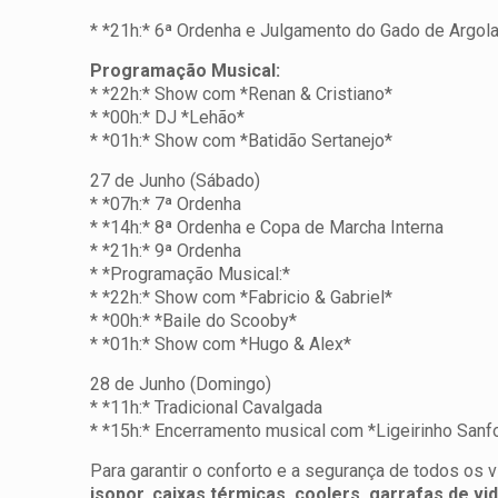
* *21h:* 6ª Ordenha e Julgamento do Gado de Argol
Programação Musical:
* *22h:* Show com *Renan & Cristiano*
* *00h:* DJ *Lehão*
* *01h:* Show com *Batidão Sertanejo*
27 de Junho (Sábado)
* *07h:* 7ª Ordenha
* *14h:* 8ª Ordenha e Copa de Marcha Interna
* *21h:* 9ª Ordenha
* *Programação Musical:*
* *22h:* Show com *Fabricio & Gabriel*
* *00h:* *Baile do Scooby*
* *01h:* Show com *Hugo & Alex*
28 de Junho (Domingo)
* *11h:* Tradicional Cavalgada
* *15h:* Encerramento musical com *Ligeirinho Sanf
Para garantir o conforto e a segurança de todos os v
isopor, caixas térmicas, coolers, garrafas de vi