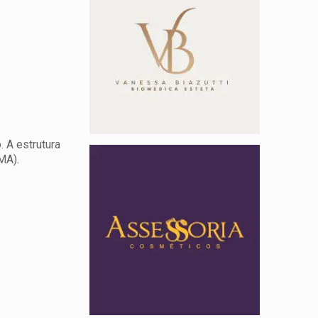
. A estrutura
MA).