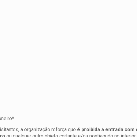
a
oneiro*
isitantes, a organização reforça que
é proibida a entrada com 
dro
ou qualquer outro objeto cortante e/ou pontiagudo no interior