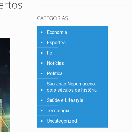
ertos
CATEGORIAS
Economia
Esportes
Fé
Notícias
Política
São João Nepomuceno:
dois séculos de história
Saúde e Lifestyle
Tecnologia
Uncategorized