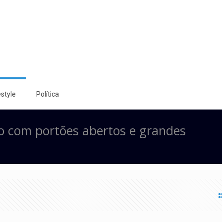
style
Política
io com portões abertos e grandes