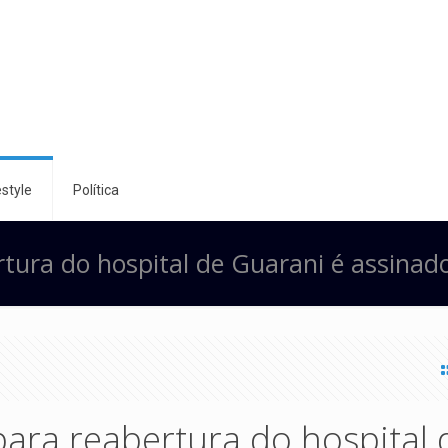
style
Política
rtura do hospital de Guarani é assinad
para reabertura do hospital 