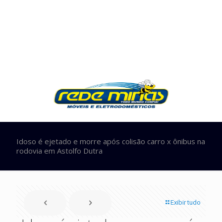
Idoso é ejetado e morre após colisão carro x ônibus na
rodovia em Astolfo Dutra
Exibir tudo