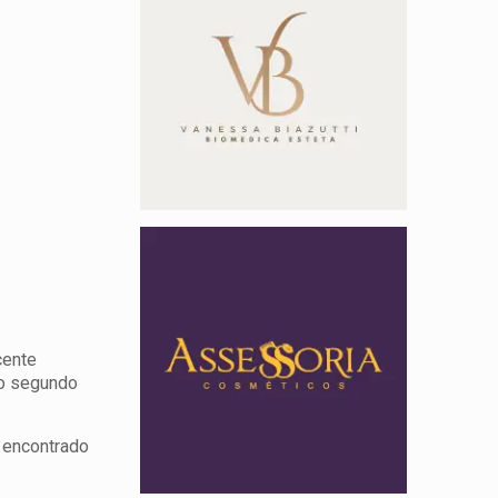
cente
 o segundo
i encontrado