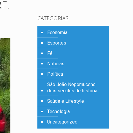
F.
CATEGORIAS
Economia
Esportes
Fé
Notícias
Política
São João Nepomuceno:
dois séculos de história
Saúde e Lifestyle
Tecnologia
Uncategorized