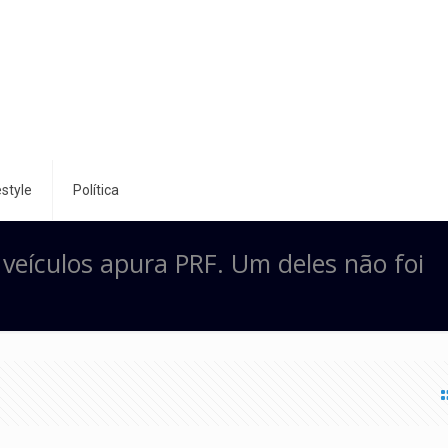
style
Política
veículos apura PRF. Um deles não foi