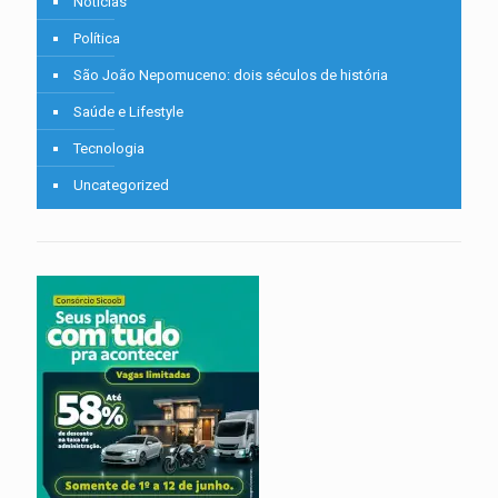
Notícias
Política
São João Nepomuceno: dois séculos de história
Saúde e Lifestyle
Tecnologia
Uncategorized