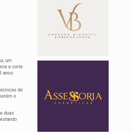
ur, um
eve e corte
3 anos:
técnicas de
 porém o
de duas
restando