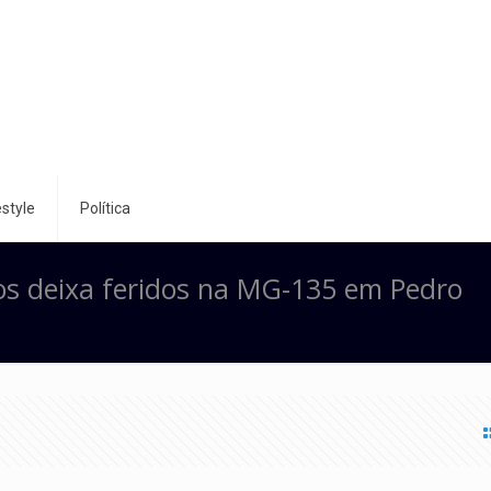
style
Política
ros deixa feridos na MG-135 em Pedro