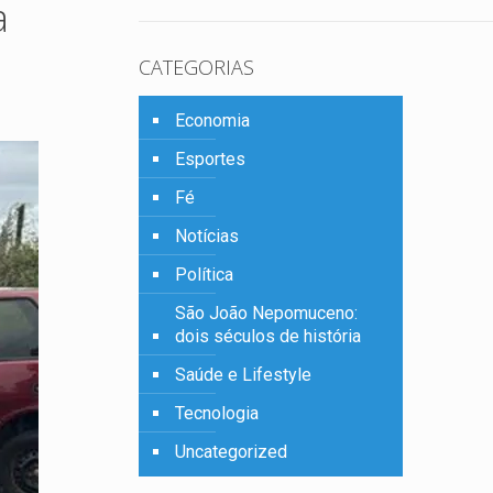
a
CATEGORIAS
Economia
Esportes
Fé
Notícias
Política
São João Nepomuceno:
dois séculos de história
Saúde e Lifestyle
Tecnologia
Uncategorized