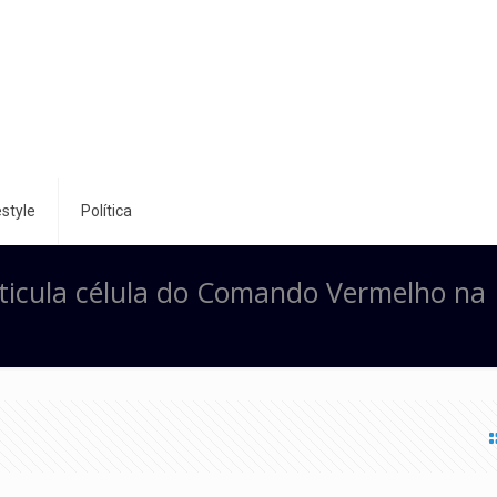
style
Política
icula célula do Comando Vermelho na