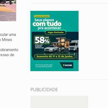
icular uma
m Minas
sdobramento
resas de
PUBLICIDADE