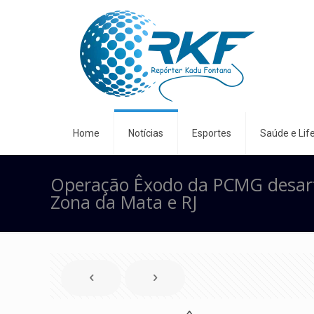
Home
Notícias
Esportes
Saúde e Life
Operação Êxodo da PCMG desart
Zona da Mata e RJ