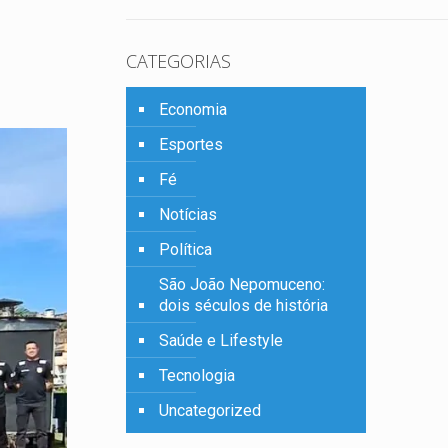
CATEGORIAS
Economia
Esportes
Fé
Notícias
Política
São João Nepomuceno:
dois séculos de história
Saúde e Lifestyle
Tecnologia
Uncategorized