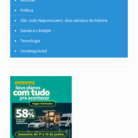
Notícias
Política
São João Nepomuceno: dois séculos de história
Saúde e Lifestyle
Tecnologia
Uncategorized