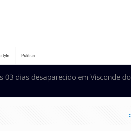
style
Política
 03 dias desaparecido em Visconde do