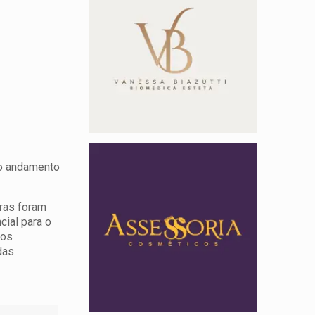
 o andamento
uras foram
cial para o
 os
das.