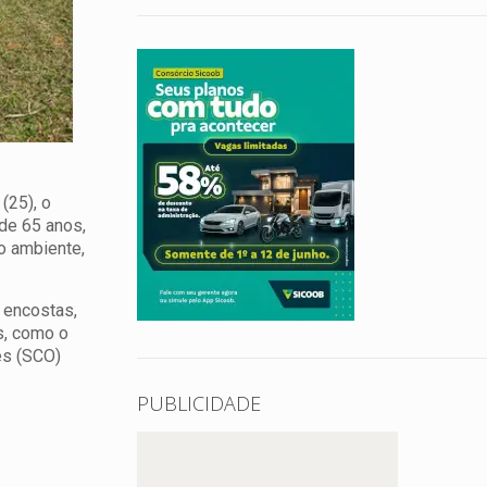
(25), o
de 65 anos,
o ambiente,
 encostas,
s, como o
es (SCO)
PUBLICIDADE