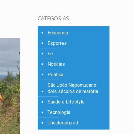
CATEGORIAS
Economia
Esportes
Fé
Notícias
Política
São João Nepomuceno:
dois séculos de história
Saúde e Lifestyle
Tecnologia
Uncategorized